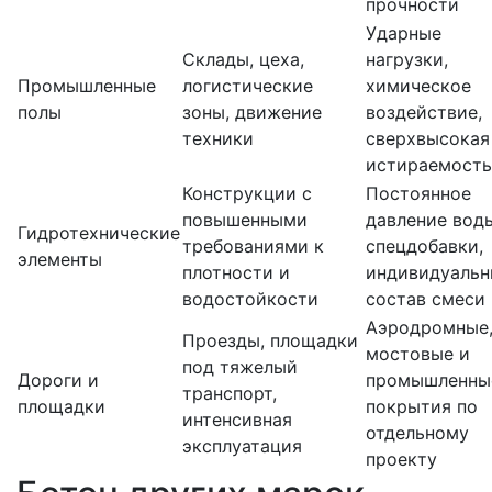
прочности
Ударные
Склады, цеха,
нагрузки,
Промышленные
логистические
химическое
полы
зоны, движение
воздействие,
техники
сверхвысокая
истираемость
Конструкции с
Постоянное
повышенными
давление вод
Гидротехнические
требованиями к
спецдобавки,
элементы
плотности и
индивидуаль
водостойкости
состав смеси
Аэродромные
Проезды, площадки
мостовые и
под тяжелый
Дороги и
промышленны
транспорт,
площадки
покрытия по
интенсивная
отдельному
эксплуатация
проекту