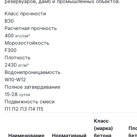
резервуаров, дамб и промышленных объектов.
Класс прочности
B30
Расчетная прочность
400
кгс/см²
Морозостойкость
F300
Плотность
2430
кг/м³
Водонепроницаемость
W10-W12
Полное затвердевание
15-28
суток
Подвижность смеси
П1
П2
П3
П4
П5
Класс
(марка)
Пл
Наименование
Нормативный
бетона
бет