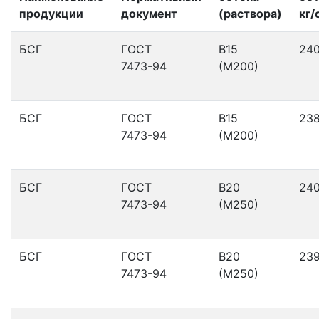
продукции
документ
(раствора)
кг/
БСГ
ГОСТ
В15
24
7473-94
(М200)
БСГ
ГОСТ
В15
23
7473-94
(М200)
БСГ
ГОСТ
В20
24
7473-94
(М250)
БСГ
ГОСТ
В20
23
7473-94
(М250)