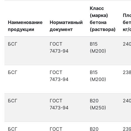
Класс
(марка)
Пл
Наименование
Нормативный
бетона
бет
продукции
документ
(раствора)
кг/
БСГ
ГОСТ
В15
24
7473-94
(М200)
БСГ
ГОСТ
В15
23
7473-94
(М200)
БСГ
ГОСТ
В20
24
7473-94
(М250)
БСГ
ГОСТ
В20
23